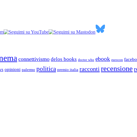
inema
ebook
connettivismo
delos books
faceb
doctor who
eurocon
recensione
politica
racconti
r
ws
opinioni
palermo
premio italia