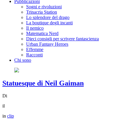
Pubblicazioni
Sogni e rivoluzioni
Trinacria Station
Lo splendore del drago
La boutique degli incanti
Il nemico
Matematica Nerd
Dieci consigli per scrivere fantascienza
Urban Fantasy Heroes
Effemme
Racconti
Chi sono
Statuesque di Neil Gaiman
Di
il
in
clip