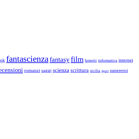
fantascienza
film
fantasy
ook
internet
fumetti
informatica
ecensioni
scienza
scrittura
romanzi
saggi
supereroi
sicilia
sport