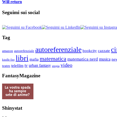
Will return
Seguimi sui social
Tag
autoreferenziale
c
bookcity
cazzate
amazon
autorefenziale
libri
matematica
matematica nerd
musica
mafia
ne
kindle fire
video
tv
urban fantasy
telefilm
teatro
utopia
FantasyMagazine
Shinystat