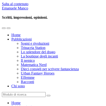
Salta al contenuto
Emanuele Manco
Scritti, impressioni, opinioni.
Mostra/Nascondi
Mostra/Nascondi
il
il
Home
menu
campo
Pubblicazioni
mobile
ricerca
Sogni e rivoluzioni
Trinacria Station
Lo splendore del drago
La boutique degli incanti
Il nemico
Matematica Nerd
Dieci consigli per scrivere fantascienza
Urban Fantasy Heroes
Effemme
Racconti
Chi sono
Cerca
Home